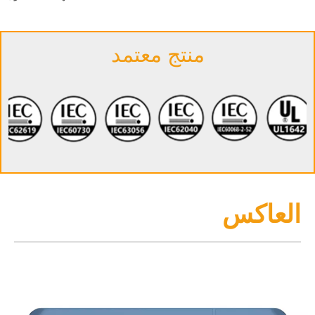
منتج معتمد
العاكس